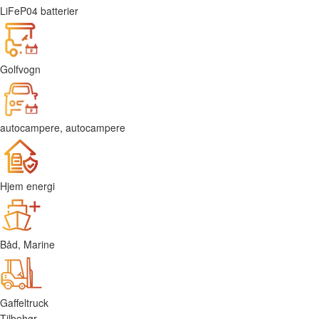
LiFeP04 batterier
Golfvogn
autocampere, autocampere
Hjem energi
Båd, Marine
Gaffeltruck
Tilbehør