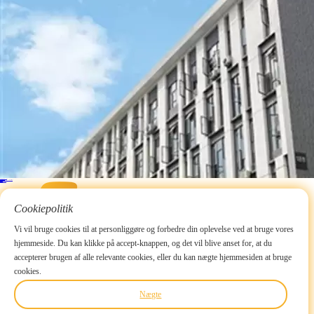
Virksomhedsnyheder
30,Dec. 2024
Gotion Hi-Tech erhverver 25% af aktierne i batteriselskabet
Lær mere >
Prev
1
2
3
4
5
Næste
Cookiepolitik
Vi vil bruge cookies til at personliggøre og forbedre din oplevelse ved at bruge vores
hjemmeside. Du kan klikke på accept-knappen, og det vil blive anset for, at du
15
+
År
Fokus på energilagringssystemer og motivationskraftindustri
accepterer brugen af alle relevante cookies, eller du kan nægte hjemmesiden at bruge
cookies.
sales@curentabattery.com
Nægte
34659716869